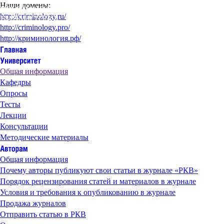
Наши домены:
http://criminology.ru/
http://criminology.pro/
http://криминология.рф/
Общая информация
Кафедры
Опросы
Тесты
Лекции
Консультации
Методические материалы
Общая информация
Почему авторы публикуют свои статьи в журнале «РКВ»
Порядок рецензирования статей и материалов в журнале
Условия и требования к опубликованию в журнале
Продажа журналов
Отправить статью в РКВ