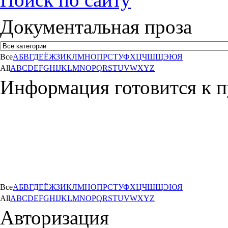
Документальная проза
Все
А
Б
В
Г
Д
Е
Ё
Ж
З
И
К
Л
М
Н
О
П
Р
С
Т
У
Ф
Х
Ц
Ч
Ш
Щ
Э
Ю
Я
All
A
B
C
D
E
F
G
H
I
J
K
L
M
N
O
P
Q
R
S
T
U
V
W
X
Y
Z
Информация готовится к п
Все
А
Б
В
Г
Д
Е
Ё
Ж
З
И
К
Л
М
Н
О
П
Р
С
Т
У
Ф
Х
Ц
Ч
Ш
Щ
Э
Ю
Я
All
A
B
C
D
E
F
G
H
I
J
K
L
M
N
O
P
Q
R
S
T
U
V
W
X
Y
Z
Авторизация