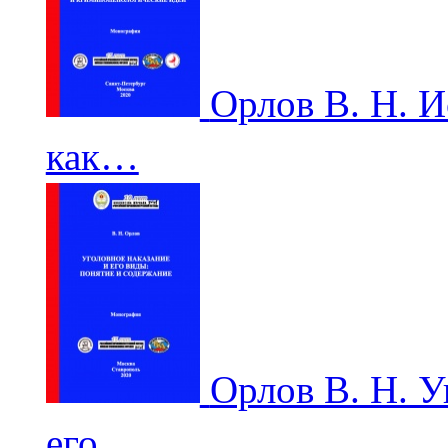
Орлов В. Н. 
как…
Орлов В. Н. У
его…