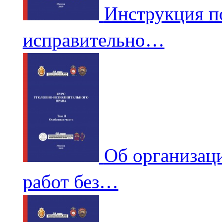
Инструкция п
исправительно…
Об организац
работ без…