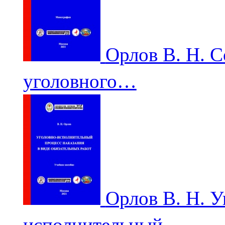
Орлов В. Н. С
уголовного…
Орлов В. Н. У
исполнительный…