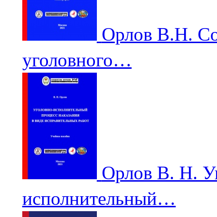
Орлов В.Н. С
уголовного…
Орлов В. Н. У
исполнительный…