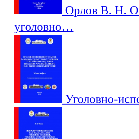
Орлов В. Н. 
уголовно…
Уголовно-ис