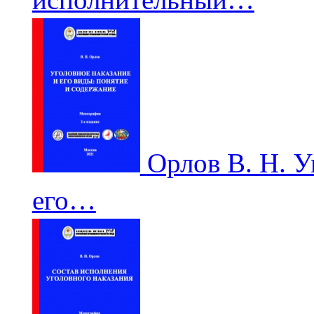
Орлов В. Н. У
его…