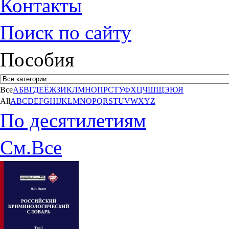
Контакты
Поиск по сайту
Пособия
Все
А
Б
В
Г
Д
Е
Ё
Ж
З
И
К
Л
М
Н
О
П
Р
С
Т
У
Ф
Х
Ц
Ч
Ш
Щ
Э
Ю
Я
All
A
B
C
D
E
F
G
H
I
J
K
L
M
N
O
P
Q
R
S
T
U
V
W
X
Y
Z
По десятилетиям
См.Все