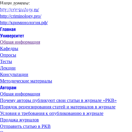
Наши домены:
http://criminology.ru/
http://criminology.pro/
http://криминология.рф/
Общая информация
Кафедры
Опросы
Тесты
Лекции
Консультации
Методические материалы
Общая информация
Почему авторы публикуют свои статьи в журнале «РКВ»
Порядок рецензирования статей и материалов в журнале
Условия и требования к опубликованию в журнале
Продажа журналов
Отправить статью в РКВ